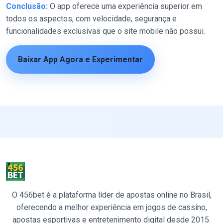
Conclusão:
O app oferece uma experiência superior em
todos os aspectos, com velocidade, segurança e
funcionalidades exclusivas que o site mobile não possui.
Baixar App Agora e Experimentar
O 456bet é a plataforma líder de apostas online no Brasil,
oferecendo a melhor experiência em jogos de cassino,
apostas esportivas e entretenimento digital desde 2015.