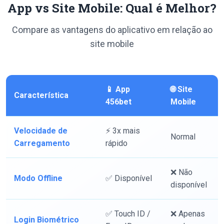
App vs Site Mobile: Qual é Melhor?
Compare as vantagens do aplicativo em relação ao
site mobile
📱 App
🌐 Site
Característica
456bet
Mobile
Velocidade de
⚡ 3x mais
Normal
Carregamento
rápido
❌ Não
Modo Offline
✅ Disponível
disponível
✅ Touch ID /
❌ Apenas
Login Biométrico