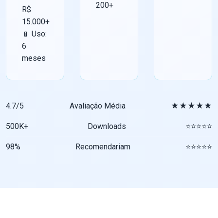
200+
R$
15.000+
📱 Uso:
6
meses
4.7/5
Avaliação Média
★★★★★
500K+
Downloads
⭐⭐⭐⭐⭐
98%
Recomendariam
⭐⭐⭐⭐⭐