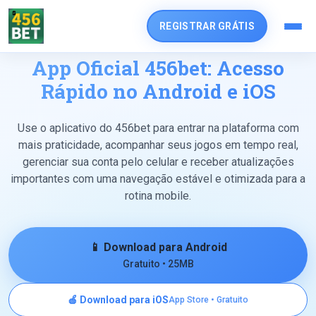
REGISTRAR GRÁTIS
App Oficial 456bet: Acesso
Rápido no Android e iOS
Use o aplicativo do 456bet para entrar na plataforma com
mais praticidade, acompanhar seus jogos em tempo real,
gerenciar sua conta pelo celular e receber atualizações
importantes com uma navegação estável e otimizada para a
rotina mobile.
📱 Download para Android
Gratuito • 25MB
🍎 Download para iOS
App Store • Gratuito