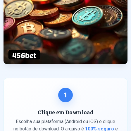
1
Clique em Download
Escolha sua plataforma (Android ou iOS) e clique
no botão de download. O arquivo é
100% seguro
e