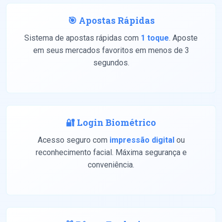
🎯 Apostas Rápidas
Sistema de apostas rápidas com
1 toque
. Aposte
em seus mercados favoritos em menos de 3
segundos.
🔐 Login Biométrico
Acesso seguro com
impressão digital
ou
reconhecimento facial. Máxima segurança e
conveniência.