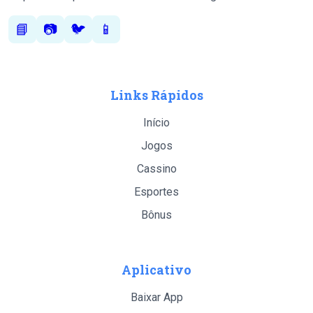
📘
📷
🐦
📱
Links Rápidos
Início
Jogos
Cassino
Esportes
Bônus
Aplicativo
Baixar App