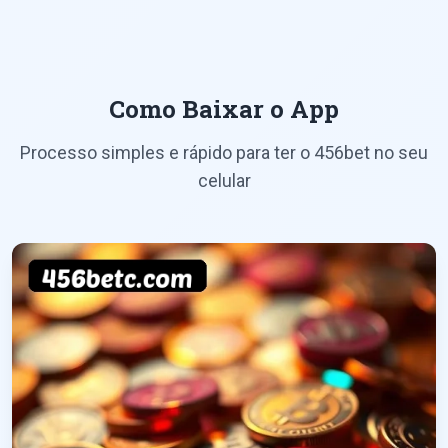
Como Baixar o App
Processo simples e rápido para ter o 456bet no seu
celular