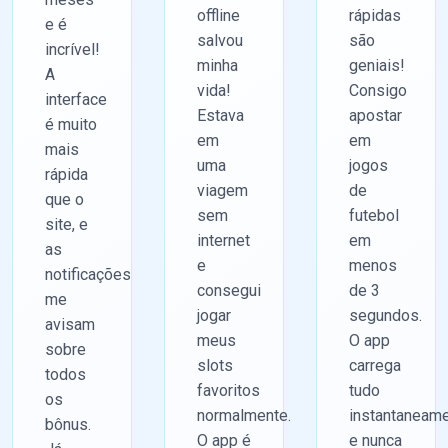
offline
rápidas
e é
salvou
são
incrível!
minha
geniais!
A
vida!
Consigo
interface
Estava
apostar
é muito
em
em
mais
uma
jogos
rápida
viagem
de
que o
sem
futebol
site, e
internet
em
as
e
menos
notificações
consegui
de 3
me
jogar
segundos.
avisam
meus
O app
sobre
slots
carrega
todos
favoritos
tudo
os
normalmente.
instantaneam
bônus.
O app é
e nunca